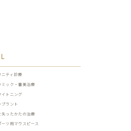
AL
タニティ診療
ラミック・審美治療
ワイトニング
ンプラント
を失ったかたの治療
ポーツ用マウスピース