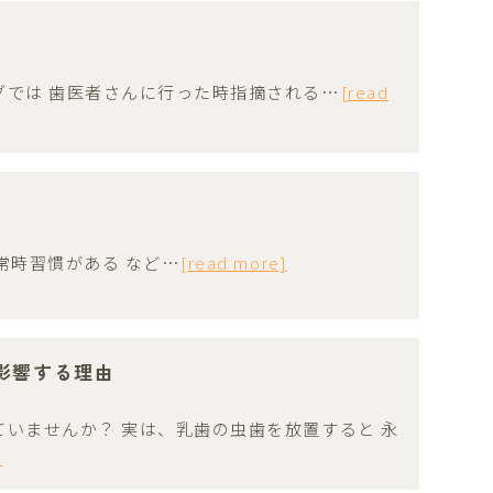
グでは 歯医者さんに行った時指摘される…
[read
の常時習慣がある など…
[read more]
影響する理由
ていませんか？ 実は、乳歯の虫歯を放置すると 永
]