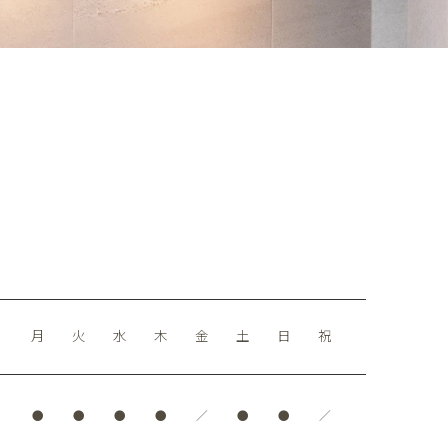
月
火
水
木
金
土
日
祝
●
●
●
●
／
●
●
／