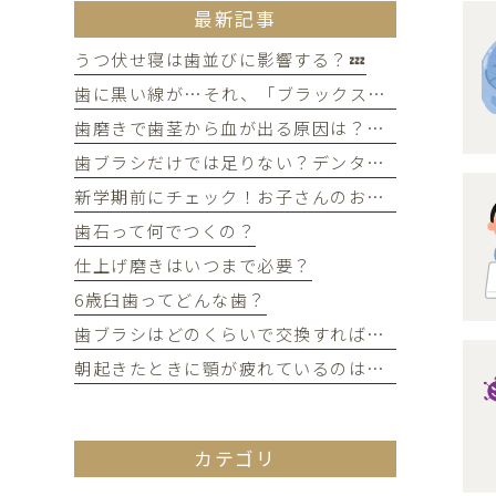
最新記事
うつ伏せ寝は歯並びに影響する？💤
歯に黒い線が…それ、「ブラックステイン」かもしれません！
歯磨きで歯茎から血が出る原因は？痛みがなくても受診すべき判断基準
歯ブラシだけでは足りない？デンタルフロスを使うメリット
新学期前にチェック！お子さんのお口の健康、大丈夫？
歯石って何でつくの？
仕上げ磨きはいつまで必要？
6歳臼歯ってどんな歯？
歯ブラシはどのくらいで交換すればいい？
朝起きたときに顎が疲れているのは歯ぎしりが原因？
カテゴリ