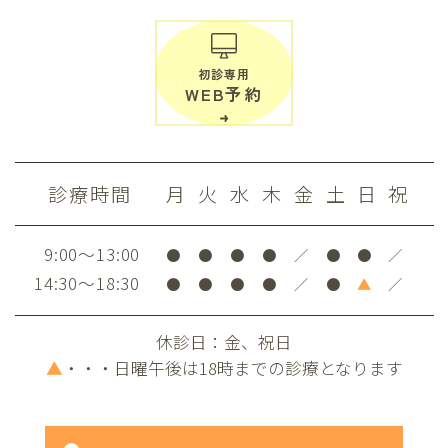
初診専用
WEB予約
診療時間
月
火
水
木
金
土
日
祝
9:00～13:00
●
●
●
●
／
●
●
／
14:30～18:30
●
●
●
●
／
●
▲
／
休診日：金、祝日
▲
・・・日曜午後は18時までの診療となります