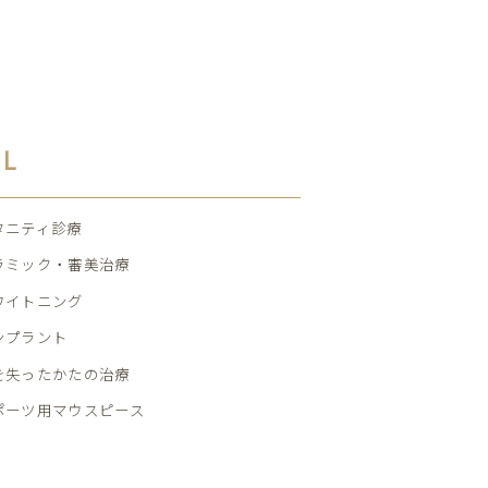
AL
タニティ診療
ラミック・審美治療
ワイトニング
ンプラント
を失ったかたの治療
ポーツ用マウスピース