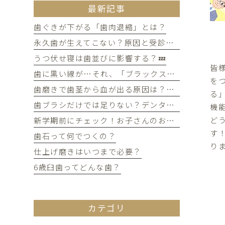
最新記事
歯ぐきが下がる「歯肉退縮」とは？
永久歯が生えてこない？原因と受診のタイミングについて
うつ伏せ寝は歯並びに影響する？💤
皆
歯に黒い線が…それ、「ブラックステイン」かもしれません！
を
歯磨きで歯茎から血が出る原因は？痛みがなくても受診すべき判断基準
る
歯ブラシだけでは足りない？デンタルフロスを使うメリット
機
ど
新学期前にチェック！お子さんのお口の健康、大丈夫？
す
歯石って何でつくの？
り
仕上げ磨きはいつまで必要？
6歳臼歯ってどんな歯？
カテゴリ