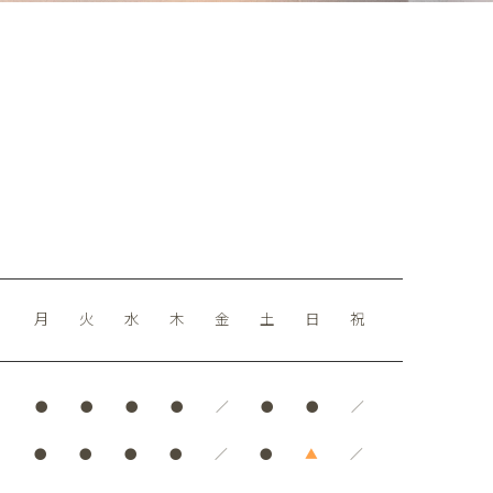
月
火
水
木
金
土
日
祝
●
●
●
●
／
●
●
／
●
●
●
●
／
●
▲
／