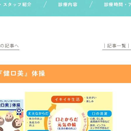
・スタッフ紹介
診療内容
診療時間・
前の記事へ
│記事一覧
『健口美』体操