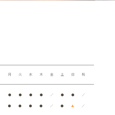
月
火
水
木
金
土
日
祝
●
●
●
●
／
●
●
／
●
●
●
●
／
●
▲
／