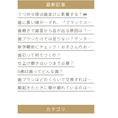
最新記事
うつ伏せ寝は歯並びに影響する？💤
歯に黒い線が…それ、「ブラックステイン」かもしれません！
歯磨きで歯茎から血が出る原因は？痛みがなくても受診すべき判断基準
歯ブラシだけでは足りない？デンタルフロスを使うメリット
新学期前にチェック！お子さんのお口の健康、大丈夫？
歯石って何でつくの？
仕上げ磨きはいつまで必要？
6歳臼歯ってどんな歯？
歯ブラシはどのくらいで交換すればいい？
朝起きたときに顎が疲れているのは歯ぎしりが原因？
カテゴリ