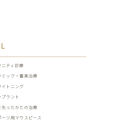
AL
タニティ診療
ラミック・審美治療
ワイトニング
ンプラント
を失ったかたの治療
ポーツ用マウスピース