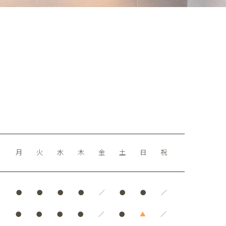
月
火
水
木
金
土
日
祝
●
●
●
●
／
●
●
／
●
●
●
●
／
●
▲
／