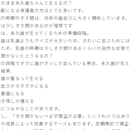
このまま永久歯ちゃんと生えるの？
心配になる保護者の方はとても多いです。
歯の時期のすき間は、将来の歯並びに大きく関係しています。
歯は少しすき間があるのが理想です
歯は、永久歯が生えてくるための準備段階。
久歯は乳歯よりもサイズが大きいため、きれいに並ぶためには
のため、乳歯の時期は少しすき間があるくらいが自然な状態で
き間がないとどうなるの？
歯の段階ですでに歯がぎっしり並んでいる場合、永久歯が生え
の結果、
前歯が重なって生える
歯並びがガタガタになる
八重歯になる
磨き残しが増える
どにつながることがあります。
だし、「すき間がない＝必ず矯正が必要」というわけではあ
ごの成長によって改善するケースもあります。定期検診で矯正