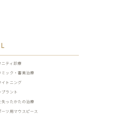
AL
タニティ診療
ラミック・審美治療
ワイトニング
ンプラント
を失ったかたの治療
ポーツ用マウスピース