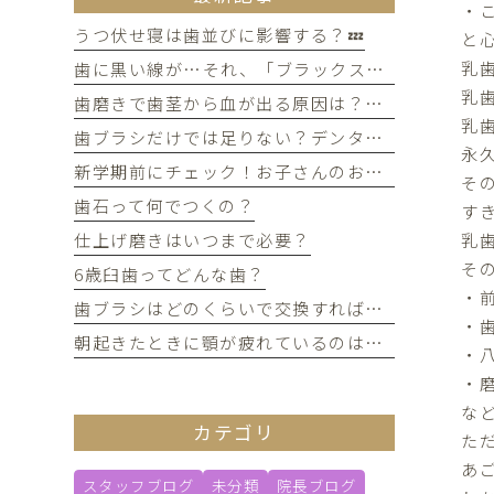
・
うつ伏せ寝は歯並びに影響する？💤
と
乳
歯に黒い線が…それ、「ブラックステイン」かもしれません！
乳
歯磨きで歯茎から血が出る原因は？痛みがなくても受診すべき判断基準
乳
歯ブラシだけでは足りない？デンタルフロスを使うメリット
永
新学期前にチェック！お子さんのお口の健康、大丈夫？
そ
歯石って何でつくの？
す
乳
仕上げ磨きはいつまで必要？
そ
6歳臼歯ってどんな歯？
・
歯ブラシはどのくらいで交換すればいい？
・
朝起きたときに顎が疲れているのは歯ぎしりが原因？
・
・
な
カテゴリ
た
あ
スタッフブログ
未分類
院長ブログ