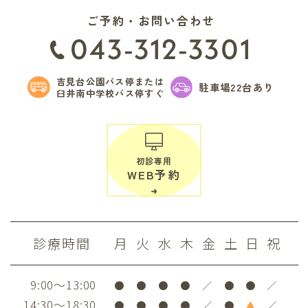
ご予約・お問い合わせ
043-312-3301
吉見台公園バス停または
駐車場22台あり
臼井南中学校バス停すぐ
初診専用
WEB予約
診療時間
月
火
水
木
金
土
日
祝
9:00～13:00
●
●
●
●
／
●
●
／
14:30～18:30
●
●
●
●
／
●
▲
／