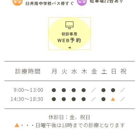
駐車場22台あり
臼井南中学校バス停すぐ
初診専用
WEB予約
診療時間
月
火
水
木
金
土
日
祝
9:00～13:00
●
●
●
●
／
●
●
／
14:30～18:30
●
●
●
●
／
●
▲
／
休診日：金、祝日
▲
・・・日曜午後は18時までの診療となります