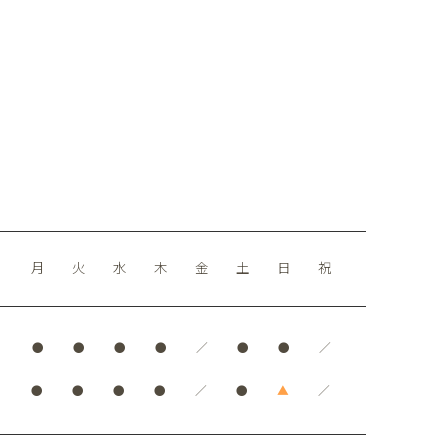
月
火
水
木
金
土
日
祝
●
●
●
●
／
●
●
／
●
●
●
●
／
●
▲
／