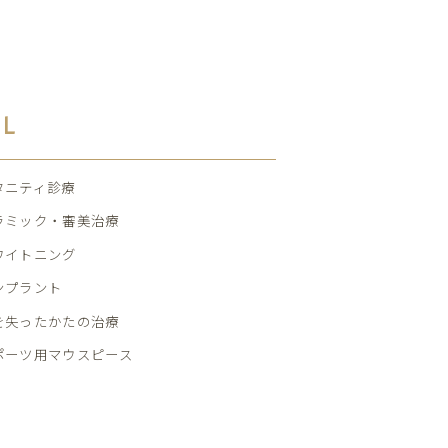
AL
タニティ診療
ラミック・審美治療
ワイトニング
ンプラント
を失ったかたの治療
ポーツ用マウスピース