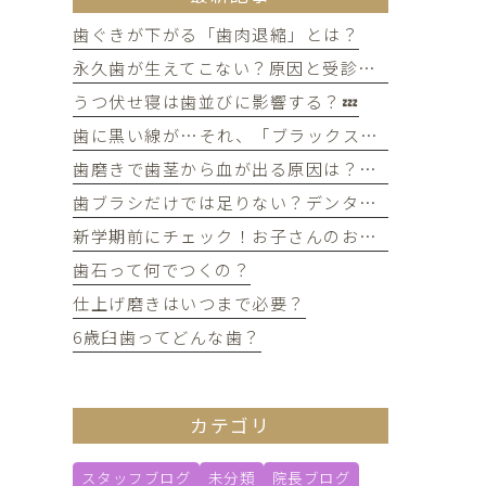
歯ぐきが下がる「歯肉退縮」とは？
永久歯が生えてこない？原因と受診のタイミングについて
うつ伏せ寝は歯並びに影響する？💤
歯に黒い線が…それ、「ブラックステイン」かもしれません！
歯磨きで歯茎から血が出る原因は？痛みがなくても受診すべき判断基準
歯ブラシだけでは足りない？デンタルフロスを使うメリット
新学期前にチェック！お子さんのお口の健康、大丈夫？
歯石って何でつくの？
仕上げ磨きはいつまで必要？
6歳臼歯ってどんな歯？
カテゴリ
スタッフブログ
未分類
院長ブログ