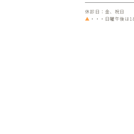
休診日：金、祝日
▲
・・・日曜午後は1