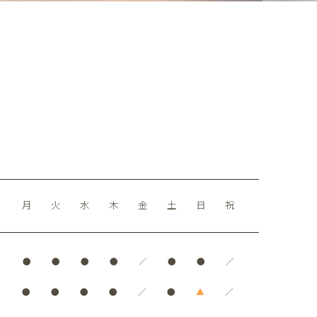
月
火
水
木
金
土
日
祝
●
●
●
●
／
●
●
／
●
●
●
●
／
●
▲
／