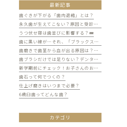
最新記事
歯ぐきが下がる「歯肉退縮」とは？
永久歯が生えてこない？原因と受診のタイミングについて
うつ伏せ寝は歯並びに影響する？💤
歯に黒い線が…それ、「ブラックステイン」かもしれません！
歯磨きで歯茎から血が出る原因は？痛みがなくても受診すべき判断基準
歯ブラシだけでは足りない？デンタルフロスを使うメリット
新学期前にチェック！お子さんのお口の健康、大丈夫？
歯石って何でつくの？
仕上げ磨きはいつまで必要？
6歳臼歯ってどんな歯？
カテゴリ