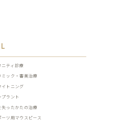
AL
タニティ診療
ラミック・審美治療
ワイトニング
ンプラント
を失ったかたの治療
ポーツ用マウスピース