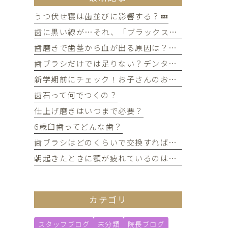
うつ伏せ寝は歯並びに影響する？💤
歯に黒い線が…それ、「ブラックステイン」かもしれません！
歯磨きで歯茎から血が出る原因は？痛みがなくても受診すべき判断基準
歯ブラシだけでは足りない？デンタルフロスを使うメリット
新学期前にチェック！お子さんのお口の健康、大丈夫？
歯石って何でつくの？
仕上げ磨きはいつまで必要？
6歳臼歯ってどんな歯？
歯ブラシはどのくらいで交換すればいい？
朝起きたときに顎が疲れているのは歯ぎしりが原因？
カテゴリ
スタッフブログ
未分類
院長ブログ