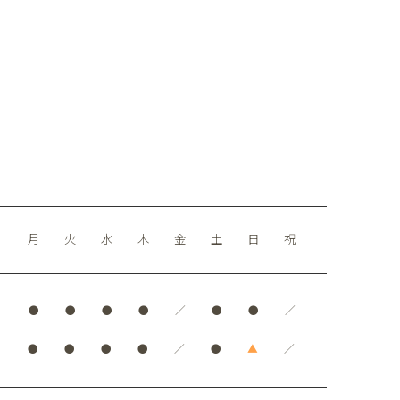
月
火
水
木
金
土
日
祝
●
●
●
●
／
●
●
／
●
●
●
●
／
●
▲
／