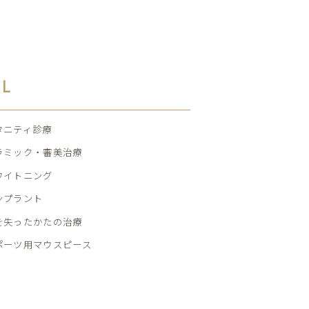
AL
タニティ診療
ラミック・審美治療
ワイトニング
ンプラント
を失ったかたの治療
ポーツ用マウスピース