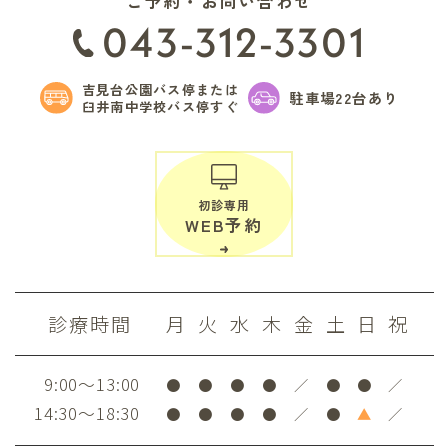
ご予約・お問い合わせ
043-312-3301
吉見台公園バス停または
駐車場22台あり
臼井南中学校バス停すぐ
初診専用
WEB予約
診療時間
月
火
水
木
金
土
日
祝
9:00～13:00
●
●
●
●
／
●
●
／
14:30～18:30
●
●
●
●
／
●
▲
／