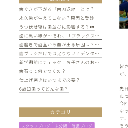
歯ぐきが下がる「歯肉退縮」とは？
永久歯が生えてこない？原因と受診のタイミングについて
うつ伏せ寝は歯並びに影響する？💤
歯に黒い線が…それ、「ブラックステイン」かもしれません！
歯磨きで歯茎から血が出る原因は？痛みがなくても受診すべき判断基準
歯ブラシだけでは足りない？デンタルフロスを使うメリット
新学期前にチェック！お子さんのお口の健康、大丈夫？
皆
歯石って何でつくの？
が、
仕上げ磨きはいつまで必要？
先
6歳臼歯ってどんな歯？
た
今
な
カテゴリ
す
そ
スタッフブログ
未分類
院長ブログ