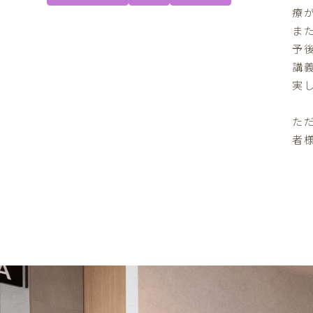
療
ま
予
講
実
た
者