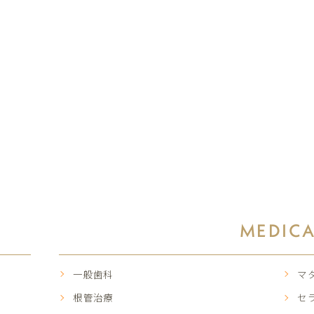
MEDIC
一般歯科
マ
根管治療
セ