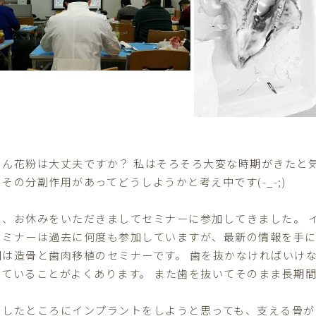
さん花粉は大丈夫ですか？ 私はそろそろ大変な時期がきたと
その分副作用があってどうしようかと考え中です(-_-;)
日、お休みをいただきましてセミナーに参加してきました。 
セミナーは過去に何度も参加していますが、最新の情報を手
回は造骨と歯肉移植のセミナーです。 歯を抜かなければいけ
っていることがよくあります。 また歯を抜いてそのまま長期
。
うしたところにインプラントをしようと思っても、支える骨が