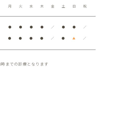
月
火
水
木
金
土
日
祝
●
●
●
●
／
●
●
／
●
●
●
●
／
●
▲
／
8時までの診療となります