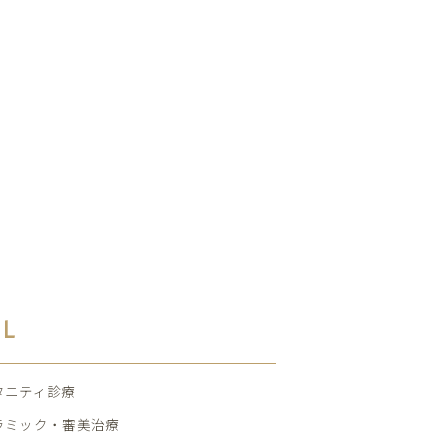
AL
タニティ診療
ラミック・審美治療