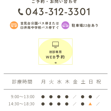
ご予約・お問い合わせ
043-312-3301
吉見台公園バス停または
駐車場22台あり
臼井南中学校バス停すぐ
初診専用
WEB予約
診療時間
月
火
水
木
金
土
日
祝
9:00～13:00
●
●
●
●
／
●
●
／
14:30～18:30
●
●
●
●
／
●
▲
／