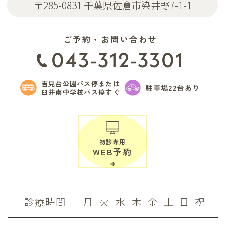
〒285-0831 千葉県佐倉市染井野7-1-1
ご予約・お問い合わせ
043-312-3301
吉見台公園バス停または
駐車場22台あり
臼井南中学校バス停すぐ
初診専用
WEB予約
診療時間
月
火
水
木
金
土
日
祝