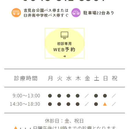
吉見台公園バス停または
駐車場22台あり
臼井南中学校バス停すぐ
初診専用
WEB予約
診療時間
月
火
水
木
金
土
日
祝
9:00～13:00
●
●
●
●
／
●
●
／
14:30～18:30
●
●
●
●
／
●
▲
／
休診日：金、祝日
▲
・・・日曜午後は18時までの診療となります