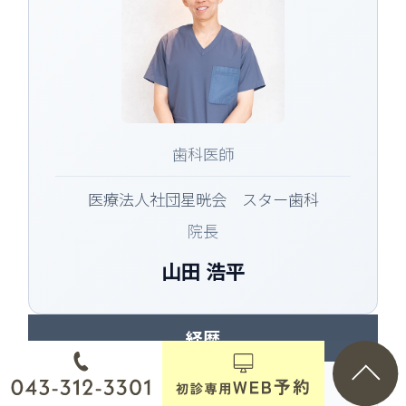
歯科医師
医療法人社団星晄会 スター歯科
院長
山田 浩平
経歴
2008年3月 日本歯科大学 卒業