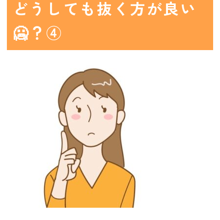
どうしても抜く方が良い
🥶？④