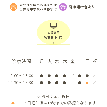
吉見台公園バス停または
駐車場22台あり
臼井南中学校バス停すぐ
初診専用
WEB予約
診療時間
月
火
水
木
金
土
日
祝
9:00～13:00
●
●
●
●
／
●
●
／
14:30～18:30
●
●
●
●
／
●
▲
／
休診日：金、祝日
▲
・・・日曜午後は18時までの診療となります