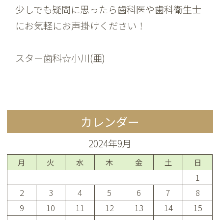
少しでも疑問に思ったら歯科医や歯科衛生士
にお気軽にお声掛けください！
スター歯科☆小川(亜)
カレンダー
2024年9月
月
火
水
木
金
土
日
1
2
3
4
5
6
7
8
9
10
11
12
13
14
15