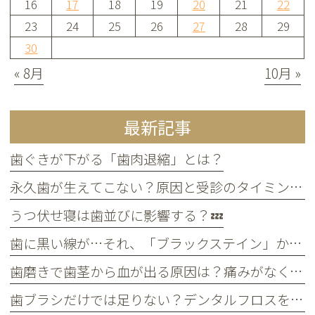
16
17
18
19
20
21
22
23
24
25
26
27
28
29
30
« 8月
10月 »
最新記事
歯ぐきが下がる「歯肉退縮」とは？
永久歯が生えてこない？原因と受診のタイミングについて
うつ伏せ寝は歯並びに影響する？💤
歯に黒い線が…それ、「ブラックステイン」かもしれません！
歯磨きで歯茎から血が出る原因は？痛みがなくても受診すべき判断基準
歯ブラシだけでは足りない？デンタルフロスを使うメリット