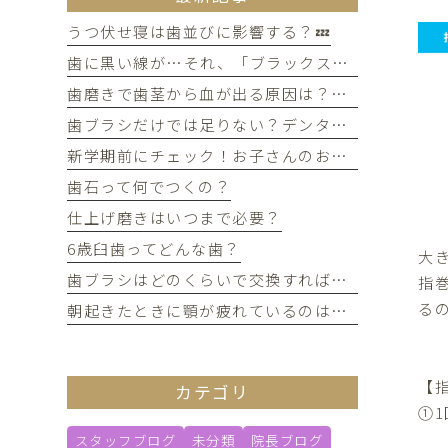
うつ伏せ寝は歯並びに影響する？💤
歯に黒い線が…それ、「ブラックステイン」かもしれません！
歯磨きで歯茎から血が出る原因は？痛みがなくても受診すべき判断基準
歯ブラシだけでは足りない？デンタルフロスを使うメリット
新学期前にチェック！お子さんのお口の健康、大丈夫？
歯石って何でつくの？
仕上げ磨きはいつまで必要？
6歳臼歯ってどんな歯？
大
歯ブラシはどのくらいで交換すればいい？
指
る
朝起きたときに顎が疲れているのは歯ぎしりが原因？
【
カテゴリ
①
スタッフブログ
未分類
院長ブログ