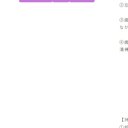
②
③
な
④
清
【
①