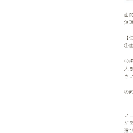
歯
無
【
①
②
大
さ
③
フ
が
選