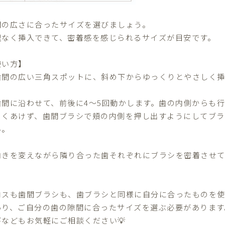
間の広さに合ったサイズを選びましょう。
理なく挿入できて、密着感を感じられるサイズが目安です。
使い方】
歯間の広い三角スポットに、斜め下からゆっくりとやさしく挿
歯間に沿わせて、前後に4〜5回動かします。歯の内側からも行
きくあけず、歯間ブラシで頬の内側を押し出すようにしてブ
い。
向きを変えながら隣り合った歯それぞれにブラシを密着させて
ロスも歯間ブラシも、歯ブラシと同様に自分に合ったものを使
あり、ご自分の歯の隙間に合ったサイズを選ぶ必要があります
びなどもお気軽にご相談ください💡