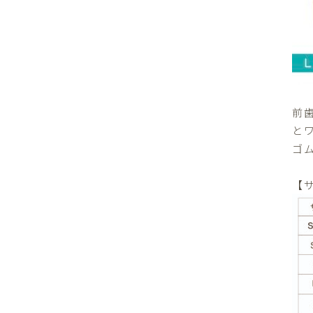
前
と
ゴ
【