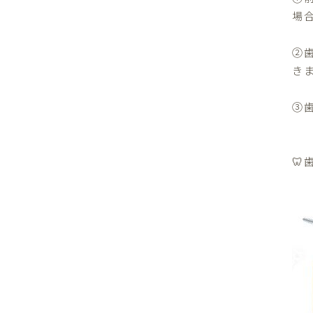
場
②
き
③
🦷