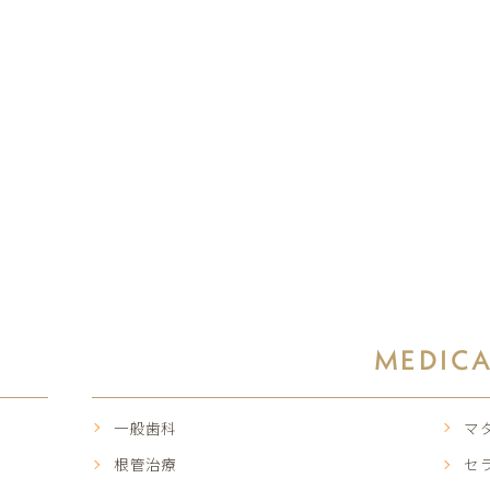
MEDIC
一般歯科
マ
根管治療
セ