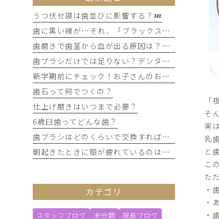
うつ伏せ寝は歯並びに影響する？💤
歯に黒い線が…それ、「ブラックステイン」かもしれません！
歯磨きで歯茎から血が出る原因は？痛みがなくても受診すべき判断基準
歯ブラシだけでは足りない？デンタルフロスを使うメリット
新学期前にチェック！お子さんのお口の健康、大丈夫？
歯石って何でつくの？
「
仕上げ磨きはいつまで必要？
そ
6歳臼歯ってどんな歯？
実
歯ブラシはどのくらいで交換すればいい？
乳
と
朝起きたときに顎が疲れているのは歯ぎしりが原因？
こ
た
・
カテゴリ
・
・
スタッフブログ
未分類
院長ブログ