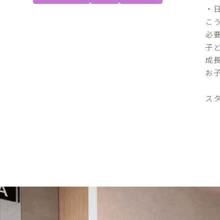
・
こ
必
子
成
お
ス