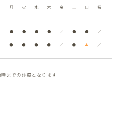
月
火
水
木
金
土
日
祝
●
●
●
●
／
●
●
／
●
●
●
●
／
●
▲
／
8時までの診療となります