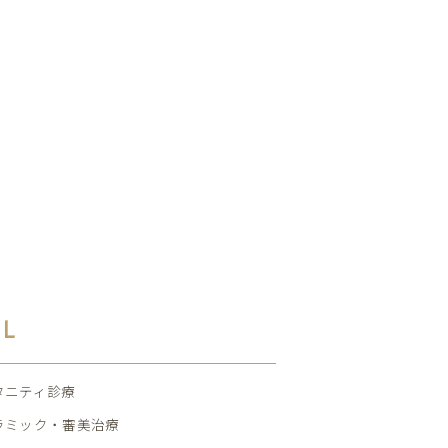
AL
タニティ診療
ラミック・審美治療