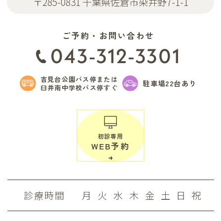
〒285-0831 千葉県佐倉市染井野7-1-1
ご予約・お問い合わせ
043-312-3301
吉見台公園バス停または
駐車場22台あり
臼井南中学校バス停すぐ
初診専用
WEB予約
診療時間
月
火
水
木
金
土
日
祝