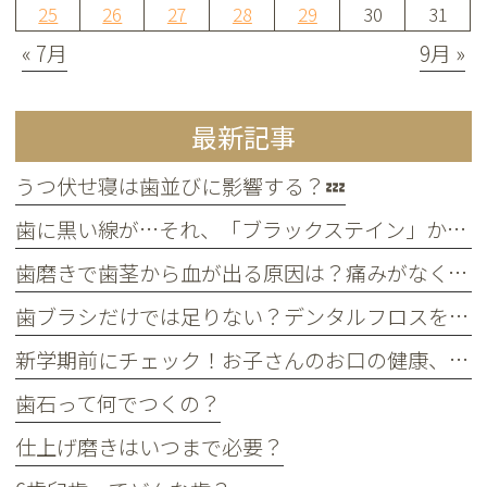
25
26
27
28
29
30
31
« 7月
9月 »
最新記事
うつ伏せ寝は歯並びに影響する？💤
歯に黒い線が…それ、「ブラックステイン」かもしれません！
歯磨きで歯茎から血が出る原因は？痛みがなくても受診すべき判断基準
歯ブラシだけでは足りない？デンタルフロスを使うメリット
新学期前にチェック！お子さんのお口の健康、大丈夫？
歯石って何でつくの？
仕上げ磨きはいつまで必要？