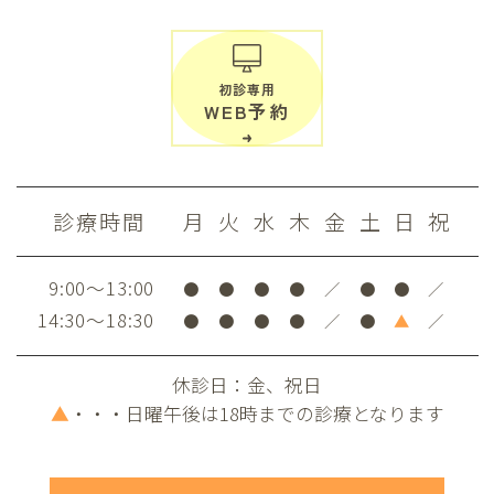
初診専用
WEB予約
診療時間
月
火
水
木
金
土
日
祝
9:00～13:00
●
●
●
●
／
●
●
／
14:30～18:30
●
●
●
●
／
●
▲
／
休診日：金、祝日
▲
・・・日曜午後は18時までの診療となります