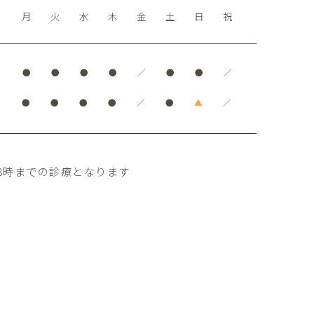
月
火
水
木
金
土
日
祝
●
●
●
●
／
●
●
／
●
●
●
●
／
●
▲
／
8時までの診療となります