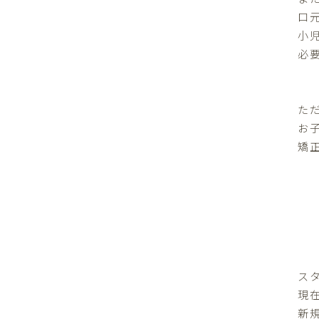
口
小
必
た
お
矯
ス
現
新