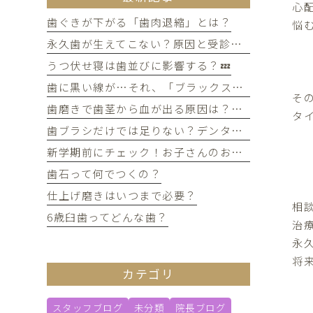
心
歯ぐきが下がる「歯肉退縮」とは？
悩
永久歯が生えてこない？原因と受診のタイミングについて
うつ伏せ寝は歯並びに影響する？💤
歯に黒い線が…それ、「ブラックステイン」かもしれません！
そ
歯磨きで歯茎から血が出る原因は？痛みがなくても受診すべき判断基準
タ
歯ブラシだけでは足りない？デンタルフロスを使うメリット
新学期前にチェック！お子さんのお口の健康、大丈夫？
歯石って何でつくの？
仕上げ磨きはいつまで必要？
相
6歳臼歯ってどんな歯？
治
永
将
カテゴリ
スタッフブログ
未分類
院長ブログ