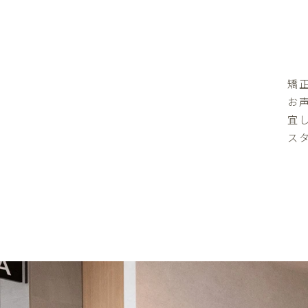
矯
お
宜
ス