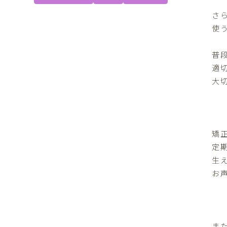
さ
使
普
適
大切
矯
定
生
お
ま