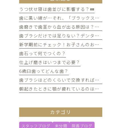
うつ伏せ寝は歯並びに影響する？💤
歯に黒い線が…それ、「ブラックステイン」かもしれません！
歯磨きで歯茎から血が出る原因は？痛みがなくても受診すべき判断基準
歯ブラシだけでは足りない？デンタルフロスを使うメリット
新学期前にチェック！お子さんのお口の健康、大丈夫？
歯石って何でつくの？
仕上げ磨きはいつまで必要？
6歳臼歯ってどんな歯？
歯ブラシはどのくらいで交換すればいい？
朝起きたときに顎が疲れているのは歯ぎしりが原因？
カテゴリ
スタッフブログ
未分類
院長ブログ