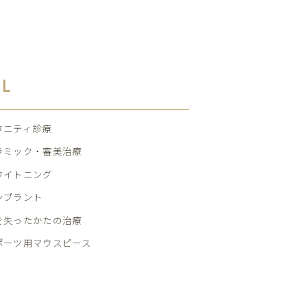
AL
タニティ診療
ラミック・審美治療
ワイトニング
ンプラント
を失ったかたの治療
ポーツ用マウスピース