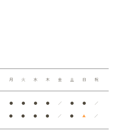
月
火
水
木
金
土
日
祝
●
●
●
●
／
●
●
／
●
●
●
●
／
●
▲
／