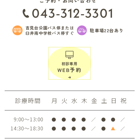
ご予約・お問い合わせ
043-312-3301
吉見台公園バス停または
駐車場22台あり
臼井南中学校バス停すぐ
初診専用
WEB予約
診療時間
月
火
水
木
金
土
日
祝
9:00～13:00
●
●
●
●
／
●
●
／
14:30～18:30
●
●
●
●
／
●
▲
／