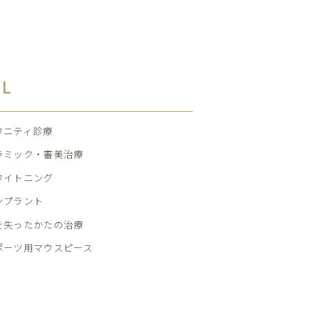
AL
タニティ診療
ラミック・審美治療
ワイトニング
ンプラント
を失ったかたの治療
ポーツ用マウスピース