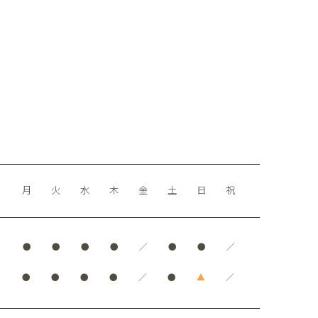
月
火
水
木
金
土
日
祝
●
●
●
●
／
●
●
／
●
●
●
●
／
●
▲
／