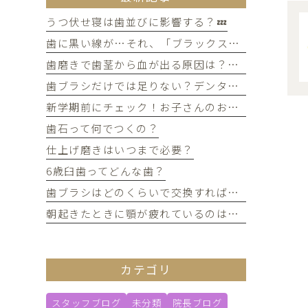
うつ伏せ寝は歯並びに影響する？💤
歯に黒い線が…それ、「ブラックステイン」かもしれません！
歯磨きで歯茎から血が出る原因は？痛みがなくても受診すべき判断基準
歯ブラシだけでは足りない？デンタルフロスを使うメリット
新学期前にチェック！お子さんのお口の健康、大丈夫？
歯石って何でつくの？
仕上げ磨きはいつまで必要？
6歳臼歯ってどんな歯？
歯ブラシはどのくらいで交換すればいい？
朝起きたときに顎が疲れているのは歯ぎしりが原因？
カテゴリ
スタッフブログ
未分類
院長ブログ