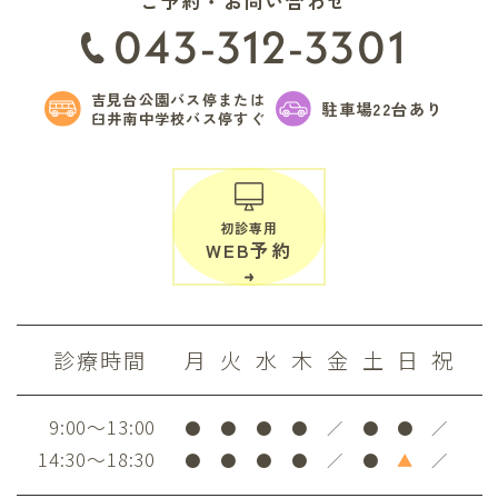
ご予約・お問い合わせ
043-312-3301
吉見台公園バス停または
駐車場22台あり
臼井南中学校バス停すぐ
初診専用
WEB予約
診療時間
月
火
水
木
金
土
日
祝
9:00～13:00
●
●
●
●
／
●
●
／
14:30～18:30
●
●
●
●
／
●
▲
／