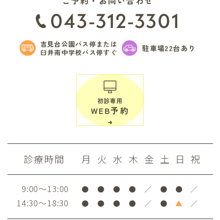
ご予約・お問い合わせ
043-312-3301
吉見台公園バス停または
駐車場22台あり
臼井南中学校バス停すぐ
初診専用
WEB予約
診療時間
月
火
水
木
金
土
日
祝
9:00～13:00
●
●
●
●
／
●
●
／
14:30～18:30
●
●
●
●
／
●
▲
／