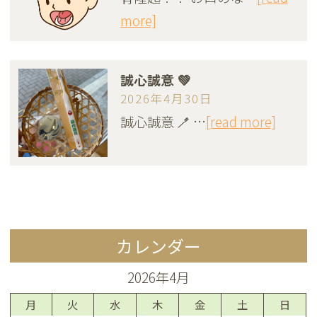
more]
誠心誠意 💚
2026年4月30日
誠心誠意 🪥 …
[read more]
カレンダー
2026年4月
月
火
水
木
金
土
日