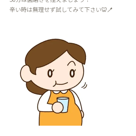
辛い時は無理せず試してみて下さい🦷🪥