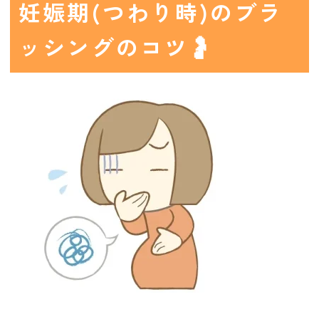
妊娠期(つわり時)のブラ
ッシングのコツ🤰