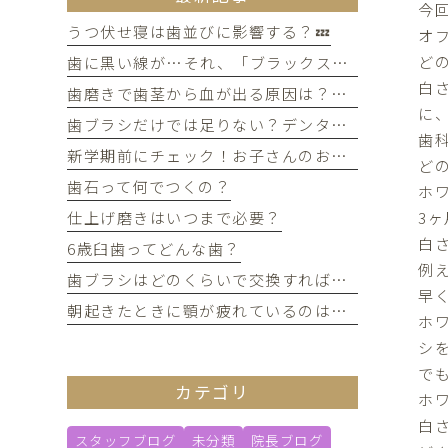
今
うつ伏せ寝は歯並びに影響する？💤
オ
ど
歯に黒い線が…それ、「ブラックステイン」かもしれません！
白
歯磨きで歯茎から血が出る原因は？痛みがなくても受診すべき判断基準
に
歯ブラシだけでは足りない？デンタルフロスを使うメリット
歯
新学期前にチェック！お子さんのお口の健康、大丈夫？
ど
歯石って何でつくの？
ホ
3
仕上げ磨きはいつまで必要？
白
6歳臼歯ってどんな歯？
例
歯ブラシはどのくらいで交換すればいい？
早
朝起きたときに顎が疲れているのは歯ぎしりが原因？
ホ
シ
で
カテゴリ
ホ
白
スタッフブログ
未分類
院長ブログ