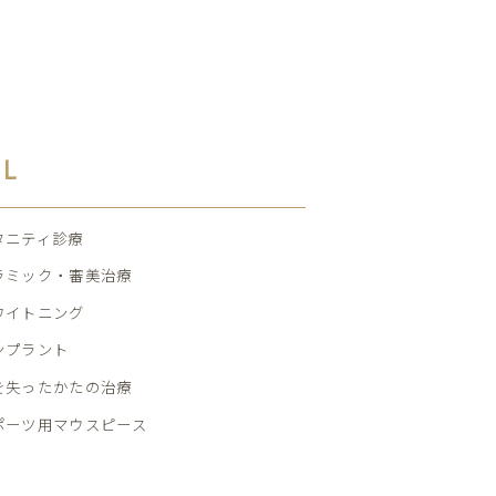
AL
タニティ診療
ラミック・審美治療
ワイトニング
ンプラント
を失ったかたの治療
ポーツ用マウスピース