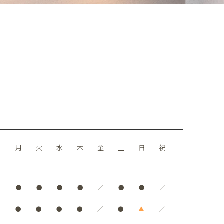
月
火
水
木
金
土
日
祝
●
●
●
●
／
●
●
／
●
●
●
●
／
●
▲
／