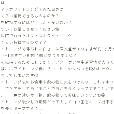
回は
フィスホワイトニングで得た白さは
のくらい維持できるものなのか？
さを維持するにはどうしたら良いのか？
、ついてお話しさせてください🙈
科医院で行ったオフィスホワイトニング
のくらい持続するのか？？
ワイトニングで得られた白さには個人差がありますが約3ヶ月〜
ヶ月〜1年すごい期間に幅がありますよね？
さを維持するためにしっかりアフターケアや生活習慣が大きく
えば、ホワイトニング後からコーヒーやタバコを吸われたり
くなってしまいます🥲
ワイトニング後のお食事や飲み物に気をつけたり、これはホ
をしてケアをしてあげることで白さを長くキープすることがで
も、、、色の濃い食べ物、飲み物って美味しいですよね🤭
ワイトニング後少しの期間だけ工夫して白い歯をキープ出来
さを長くキープするには