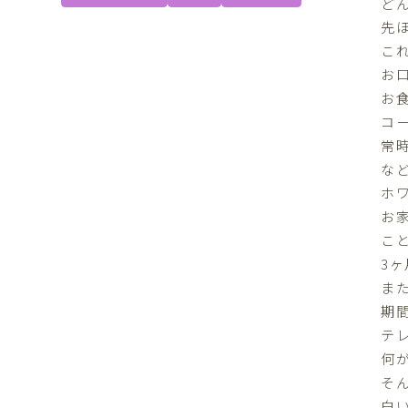
ど
先
こ
お
お
コ
常
な
ホ
お
こ
3
ま
期
テ
何が
そ
白