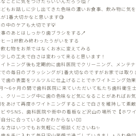
んなことに気をつけたらいいんだろう🤔？
ほどもお話しに少し出てきた色味の濃いお食事、飲み物に気を
れが1番大切かなと思います🧐
口の中のケアも大切です💡
食事のあとはしっかり歯ブラシをする🪥
ーヒー1杯飲み終わったうがいをする
時飲む物をお茶ではなくお水に変えてみる
ど少しの工夫で白さは変わって来ると思います！
ワイトニング後も定期的に歯科医院でクリーニング、メンテナ
家での毎日のブラッシングが1番大切なのですがお家では取り
とで歯の表面をツルツルに仕上げることでホワイトニング効果
ヶ月〜6ヶ月の間で歯科医院に来ていただいて私たち歯科衛生士
た、クリーニング中に歯の色味など気になることがあればお気
間をあけて再度ホワイトニングすることで白さを維持して素敵
レビやSNS、歯科医院や街中の看板など沢山の場所で【ホワ
自分に合っているのかわからない😵‍💫
んな方はいつでもお気軽にご相談くださいね✨
い歯を手に入れて毎日沢山笑顔で過ごしていきましょうね😁🦷