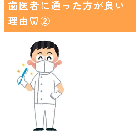
歯医者に通った方が良い
理由🦷②