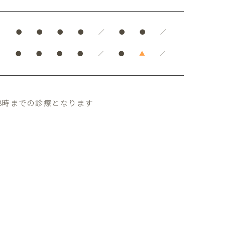
●
●
●
●
／
●
●
／
●
●
●
●
／
●
▲
／
8時までの診療となります