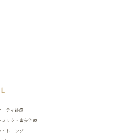
AL
タニティ診療
ラミック・審美治療
ワイトニング