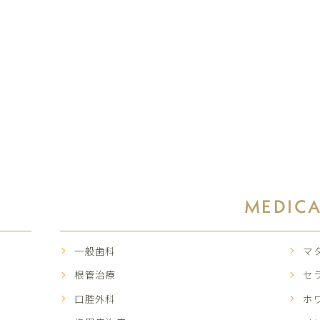
MEDIC
一般歯科
マ
根管治療
セ
口腔外科
ホ