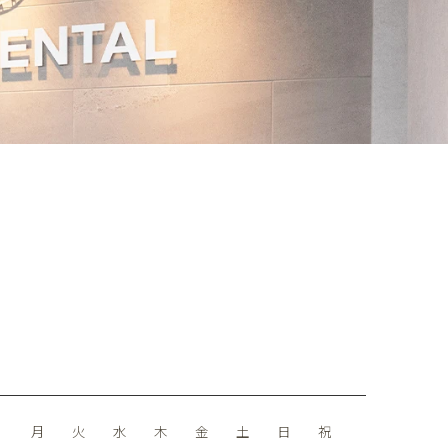
月
火
水
木
金
土
日
祝