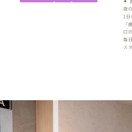
夜
1
「
口
毎
ス