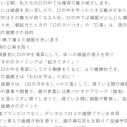
ている間、私たちの口の中では唾液の量が減少します。
液には細菌を洗い流したり、口の中を守ったりする働きがあ
眠中はその働きが弱くなるため、口の中では細菌がどんどん増
のため、朝起きたときの「口のネバつき」や「口臭」は、
夜
朝の歯磨きの目的
一晩で増えた細菌を洗い流す
朝の口臭を防ぐ
朝食前に口の中を清潔にして、体への細菌の侵入を防ぐ
すすめのタイミングは「起きてすぐ」！
ず口の中を清潔にしてから朝食をとると、より健康的です。
夜の歯磨きは「お口を守る」ために！
の歯磨きは、1日の汚れをしっかり落として、寝ている間の細
中の食事や間食で、歯の表面には食べかすやプラーク（歯垢）
れを落とさずに寝てしまうと、寝ている間に細菌が繁殖し、
虫
の歯磨きのポイント
歯ブラシだけでなく、デンタルフロスや歯間ブラシを併用
フッ素入り歯磨き粉を使うと、歯の再石灰化を助けて虫歯予