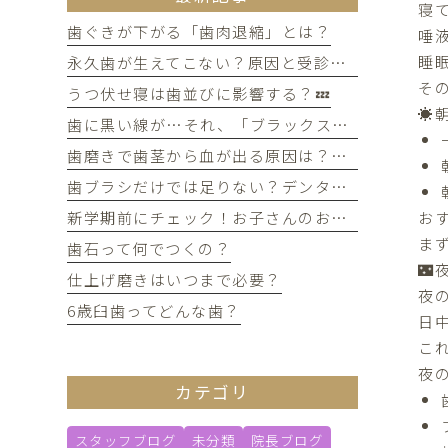
寝
歯ぐきが下がる「歯肉退縮」とは？
唾
睡
永久歯が生えてこない？原因と受診のタイミングについて
そ
うつ伏せ寝は歯並びに影響する？💤
☀️
歯に黒い線が…それ、「ブラックステイン」かもしれません！
歯磨きで歯茎から血が出る原因は？痛みがなくても受診すべき判断基準
歯ブラシだけでは足りない？デンタルフロスを使うメリット
お
新学期前にチェック！お子さんのお口の健康、大丈夫？
ま
歯石って何でつくの？

仕上げ磨きはいつまで必要？
夜
6歳臼歯ってどんな歯？
日
こ
夜
カテゴリ
スタッフブログ
未分類
院長ブログ