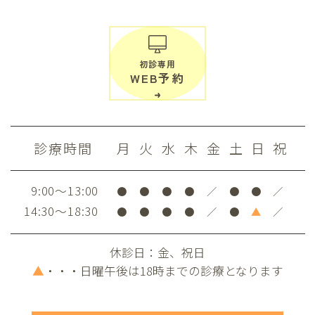
初診専用
WEB予約
診療時間
月
火
水
木
金
土
日
祝
9:00～13:00
●
●
●
●
／
●
●
／
14:30～18:30
●
●
●
●
／
●
▲
／
休診日：金、祝日
▲
・・・日曜午後は18時までの診療となります