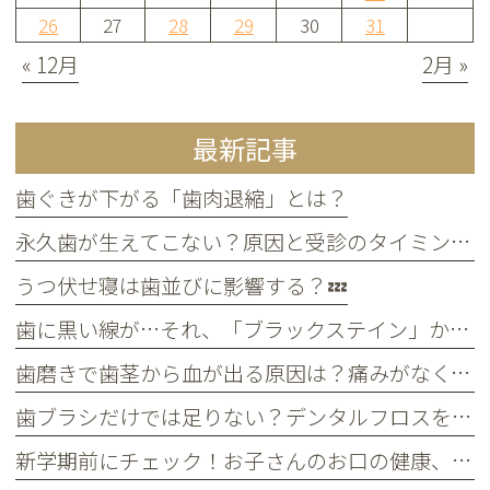
26
27
28
29
30
31
« 12月
2月 »
最新記事
歯ぐきが下がる「歯肉退縮」とは？
永久歯が生えてこない？原因と受診のタイミングについて
うつ伏せ寝は歯並びに影響する？💤
歯に黒い線が…それ、「ブラックステイン」かもしれません！
歯磨きで歯茎から血が出る原因は？痛みがなくても受診すべき判断基準
歯ブラシだけでは足りない？デンタルフロスを使うメリット
新学期前にチェック！お子さんのお口の健康、大丈夫？