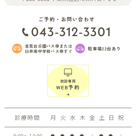
ご予約・お問い合わせ
043-312-3301
吉見台公園バス停または
駐車場22台あり
臼井南中学校バス停すぐ
初診専用
WEB予約
診療時間
月
火
水
木
金
土
日
祝
9:00～13:00
●
●
●
●
／
●
●
／