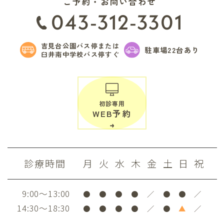
ご予約・お問い合わせ
043-312-3301
吉見台公園バス停または
駐車場22台あり
臼井南中学校バス停すぐ
初診専用
WEB予約
診療時間
月
火
水
木
金
土
日
祝
9:00～13:00
●
●
●
●
／
●
●
／
14:30～18:30
●
●
●
●
／
●
▲
／