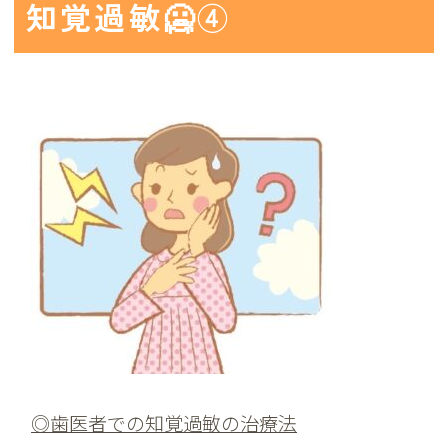
知覚過敏🥶④
◎歯医者での知覚過敏の治療法