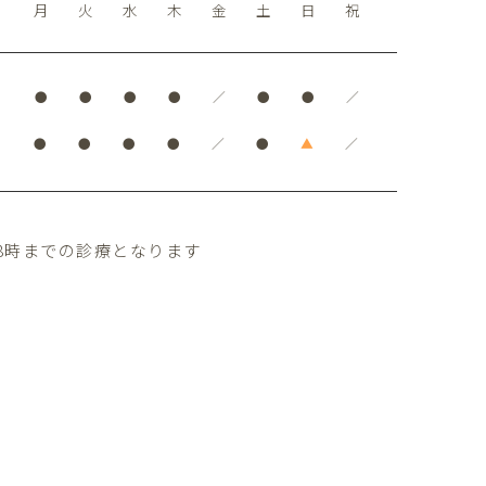
月
火
水
木
金
土
日
祝
●
●
●
●
／
●
●
／
●
●
●
●
／
●
▲
／
8時までの診療となります