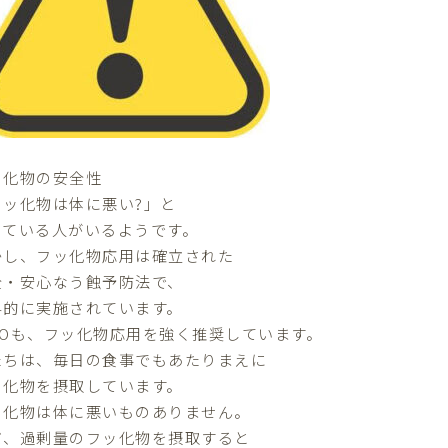
ッ化物の安全性
フッ化物は体に悪い?」と
っている人がいるようです。
かし、フッ化物応用は確立された
全・安心なう蝕予防法で、
界的に実施されています。
HOも、フッ化物応用を強く推奨しています。
たちは、毎日の食事でもあたりまえに
ッ化物を摂取しています。
ッ化物は体に悪いものありません。
だ、過剰量のフッ化物を摂取すると