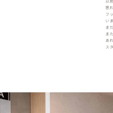
以
思
フ
い
ま
ま
あ
ス