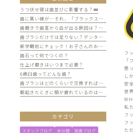
うつ伏せ寝は歯並びに影響する？💤
歯に黒い線が…それ、「ブラックステイン」かもしれません！
歯磨きで歯茎から血が出る原因は？痛みがなくても受診すべき判断基準
歯ブラシだけでは足りない？デンタルフロスを使うメリット
新学期前にチェック！お子さんのお口の健康、大丈夫？
フ
歯石って何でつくの？
「
仕上げ磨きはいつまで必要？
思
6歳臼歯ってどんな歯？
し
歯ブラシはどのくらいで交換すればいい？
安
世
朝起きたときに顎が疲れているのは歯ぎしりが原因？
W
私
フ
カテゴリ
フ
た
スタッフブログ
未分類
院長ブログ