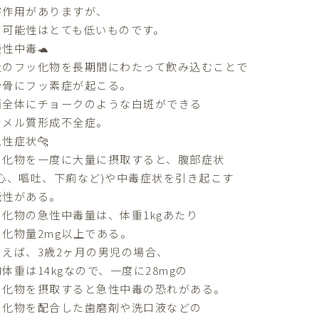
害作用がありますが、
の可能性はとても低いものです。
慢性中毒🐢
量のフッ化物を長期間にわたって飲み込むことで
や骨にフッ素症が起こる。
面全体にチョークのような白斑ができる
ナメル質形成不全症。
急性症状🐆
ッ化物を一度に大量に摂取すると、腹部症状
悪心、嘔吐、下痢など)や中毒症状を引き起こす
能性がある。
ッ化物の急性中毒量は、体重1kgあたり
ッ化物量2mg以上である。
とえば、3歳2ヶ月の男児の場合、
体重は14kgなので、一度に28mgの
ッ化物を摂取すると急性中毒の恐れがある。
ッ化物を配合した歯磨剤や洗口液などの