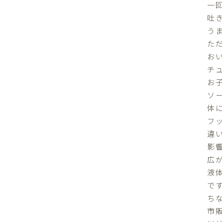
一
吐
う
た
お
チ
お
ソ
体に
フ
違
影
広
液体
で
ち
市