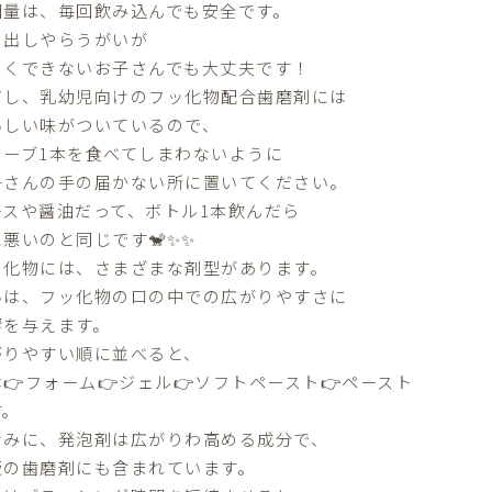
回量は、毎回飲み込んでも安全です。
き出しやらうがいが
まくできないお子さんでも大丈夫です！
だし、乳幼児向けのフッ化物配合歯磨剤には
いしい味がついているので、
ューブ1本を食べてしまわないように
子さんの手の届かない所に置いてください。
ースや醤油だって、ボトル1本飲んだら
悪いのと同じです🐒✨✨
ッ化物には、さまざまな剤型があります。
いは、フッ化物の口の中での広がりやすさに
響を与えます。
がりやすい順に並べると、
👉フォーム👉ジェル👉ソフトペースト👉ペースト
す。
なみに、発泡剤は広がりわ高める成分で、
販の歯磨剤にも含まれています。