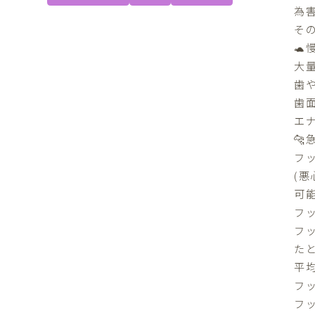
為
そ
🐢
大
歯
歯
エ
🐆
フ
(
可
フ
フ
た
平均
フ
フ