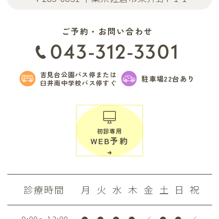
ご予約・お問い合わせ
043-312-3301
吉見台公園バス停または
駐車場22台あり
臼井南中学校バス停すぐ
初診専用
WEB予約
診療時間
月
火
水
木
金
土
日
祝
9:00～13:00