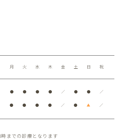
月
火
水
木
金
土
日
祝
●
●
●
●
／
●
●
／
●
●
●
●
／
●
▲
／
8時までの診療となります