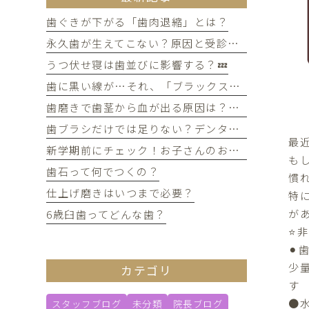
歯ぐきが下がる「歯肉退縮」とは？
永久歯が生えてこない？原因と受診のタイミングについて
うつ伏せ寝は歯並びに影響する？💤
歯に黒い線が…それ、「ブラックステイン」かもしれません！
歯磨きで歯茎から血が出る原因は？痛みがなくても受診すべき判断基準
歯ブラシだけでは足りない？デンタルフロスを使うメリット
最
新学期前にチェック！お子さんのお口の健康、大丈夫？
も
歯石って何でつくの？
慣
仕上げ磨きはいつまで必要？
特
があ
6歳臼歯ってどんな歯？
⭐️
⚫︎
少
カテゴリ
す
●
スタッフブログ
未分類
院長ブログ