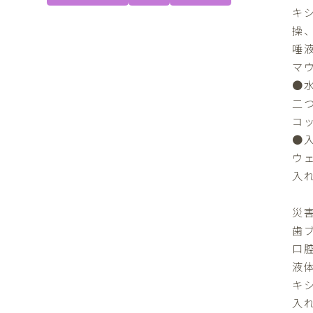
キ
操
唾
マ
●
二
コ
●
ウ
入
災
歯
口
液
キ
入