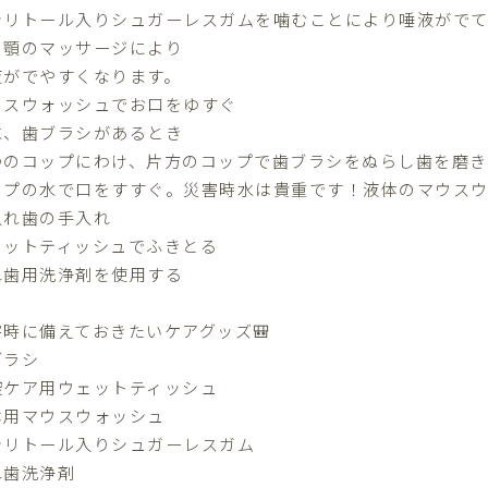
シリトール入りシュガーレスガムを噛むことにより唾液がでて
、顎のマッサージにより
液がでやすくなります。
ウスウォッシュでお口をゆすぐ
水、歯ブラシがあるとき
つのコップにわけ、片方のコップで歯ブラシをぬらし歯を磨き
ップの水で口をすすぐ。災害時水は貴重です！液体のマウスウ
入れ歯の手入れ
ェットティッシュでふきとる
れ歯用洗浄剤を使用する
害時に備えておきたいケアグッズ🎒
ブラシ
腔ケア用ウェットティッシュ
体用マウスウォッシュ
シリトール入りシュガーレスガム
れ歯洗浄剤