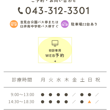
ご予約・お問い合わせ
043-312-3301
吉見台公園バス停または
駐車場22台あり
臼井南中学校バス停すぐ
初診専用
WEB予約
診療時間
月
火
水
木
金
土
日
祝
9:00～13:00
●
●
●
●
／
●
●
／
14:30～18:30
●
●
●
●
／
●
▲
／