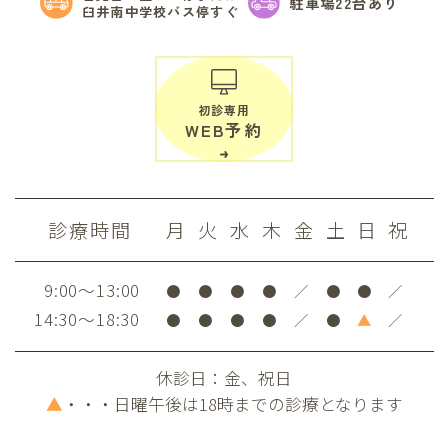
駐車場22台あり
臼井南中学校バス停すぐ
初診専用
WEB予約
診療時間
月
火
水
木
金
土
日
祝
9:00～13:00
●
●
●
●
／
●
●
／
14:30～18:30
●
●
●
●
／
●
▲
／
休診日：金、祝日
▲
・・・日曜午後は18時までの診療となります