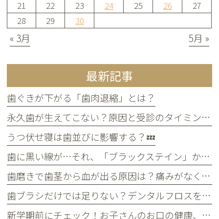
21
22
23
24
25
26
27
28
29
30
« 3月
5月 »
最新記事
歯ぐきが下がる「歯肉退縮」とは？
永久歯が生えてこない？原因と受診のタイミングについて
うつ伏せ寝は歯並びに影響する？💤
歯に黒い線が…それ、「ブラックステイン」かもしれません！
歯磨きで歯茎から血が出る原因は？痛みがなくても受診すべき判断基準
歯ブラシだけでは足りない？デンタルフロスを使うメリット
新学期前にチェック！お子さんのお口の健康、大丈夫？