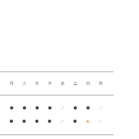
月
火
水
木
金
土
日
祝
●
●
●
●
／
●
●
／
●
●
●
●
／
●
▲
／