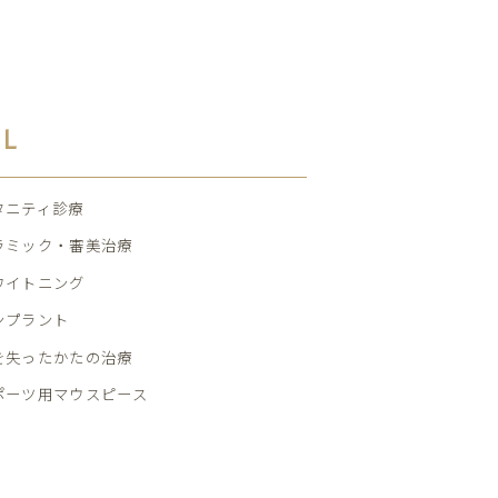
AL
タニティ診療
ラミック・審美治療
ワイトニング
ンプラント
を失ったかたの治療
ポーツ用マウスピース