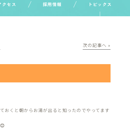
アクセス
採用情報
トピックス
│
次の記事へ »
しておくと朝からお湯が出ると知ったのでやってます
😊