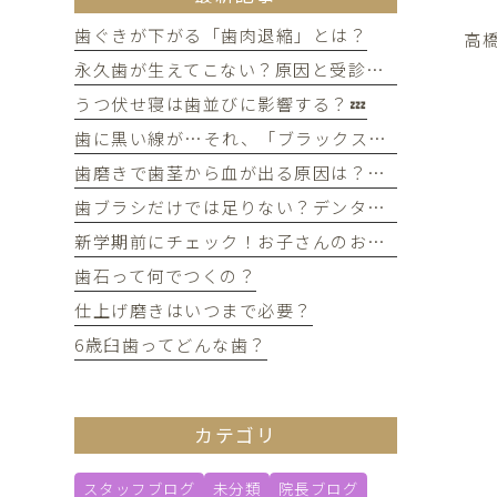
歯ぐきが下がる「歯肉退縮」とは？
高橋
永久歯が生えてこない？原因と受診のタイミングについて
うつ伏せ寝は歯並びに影響する？💤
歯に黒い線が…それ、「ブラックステイン」かもしれません！
歯磨きで歯茎から血が出る原因は？痛みがなくても受診すべき判断基準
歯ブラシだけでは足りない？デンタルフロスを使うメリット
新学期前にチェック！お子さんのお口の健康、大丈夫？
歯石って何でつくの？
仕上げ磨きはいつまで必要？
6歳臼歯ってどんな歯？
カテゴリ
スタッフブログ
未分類
院長ブログ