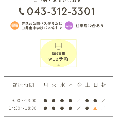
ご予約・お問い合わせ
043-312-3301
吉見台公園バス停または
駐車場22台あり
臼井南中学校バス停すぐ
初診専用
WEB予約
診療時間
月
火
水
木
金
土
日
祝
9:00～13:00
●
●
●
●
／
●
●
／
14:30～18:30
●
●
●
●
／
●
▲
／