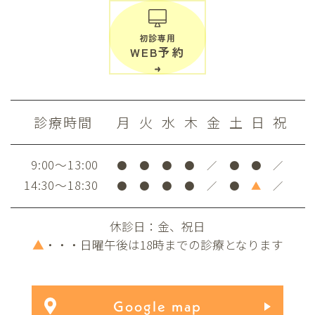
初診専用
WEB予約
診療時間
月
火
水
木
金
土
日
祝
9:00～13:00
●
●
●
●
／
●
●
／
14:30～18:30
●
●
●
●
／
●
▲
／
休診日：金、祝日
▲
・・・日曜午後は18時までの診療となります
Google map