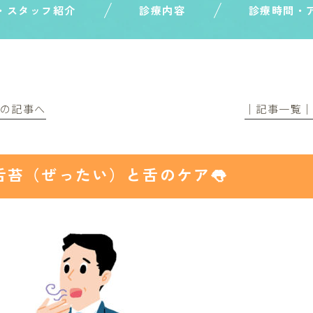
・スタッフ紹介
診療内容
診療時間・
前の記事へ
│記事一覧
舌苔（ぜったい）と舌のケア👅