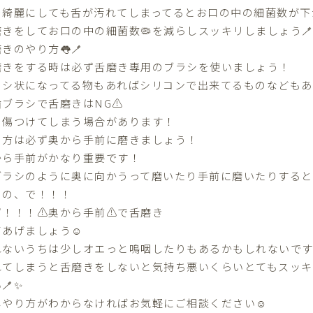
を綺麗にしても舌が汚れてしまってるとお口の中の細菌数が下
磨きをしてお口の中の細菌数🦠を減らしスッキリしましょう
きのやり方👅🪥
磨きをする時は必ず舌磨き専用のブラシを使いましょう！
ラシ状になってる物もあればシリコンで出来てるものなどもあ
歯ブラシで舌磨きはNG⚠️
を傷つけてしまう場合があります！
き方は必ず奥から手前に磨きましょう！
から手前がかなり重要です！
ブラシのように奥に向かうって磨いたり手前に磨いたりすると
、の、で！！！
！！！⚠️奥から手前⚠️で舌磨き
あげましょう☺️
れないうちは少しオエっと嗚咽したりもあるかもしれないです
れてしまうと舌磨きをしないと気持ち悪いくらいとてもスッキ
🪥✨
しやり方がわからなければお気軽にご相談ください☺️