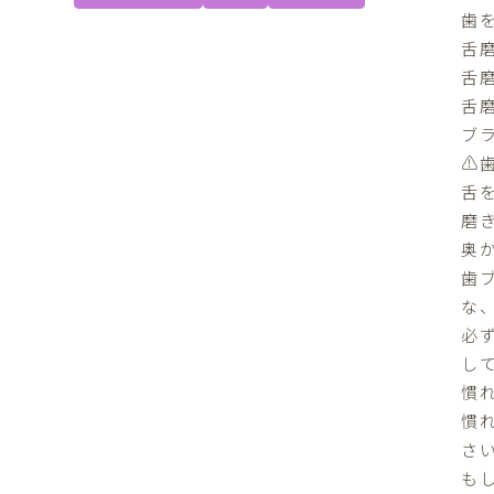
歯
舌
舌磨
舌
ブ
⚠️
舌
磨
奥
歯
な
必ず
して
慣
慣
さい
も