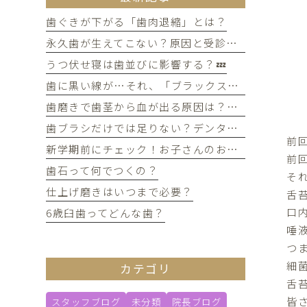
歯ぐきが下がる「歯肉退縮」とは？
永久歯が生えてこない？原因と受診のタイミングについて
うつ伏せ寝は歯並びに影響する？💤
歯に黒い線が…それ、「ブラックステイン」かもしれません！
歯磨きで歯茎から血が出る原因は？痛みがなくても受診すべき判断基準
歯ブラシだけでは足りない？デンタルフロスを使うメリット
前
新学期前にチェック！お子さんのお口の健康、大丈夫？
前
歯石って何でつくの？
そ
仕上げ磨きはいつまで必要？
舌
口
6歳臼歯ってどんな歯？
唾
つ
細
カテゴリ
舌
皆
スタッフブログ
未分類
院長ブログ