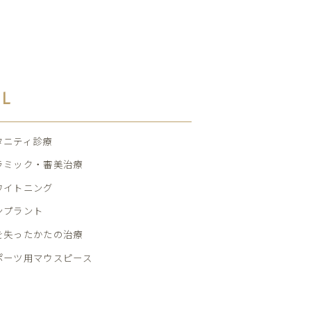
AL
タニティ診療
ラミック・審美治療
ワイトニング
ンプラント
を失ったかたの治療
ポーツ用マウスピース