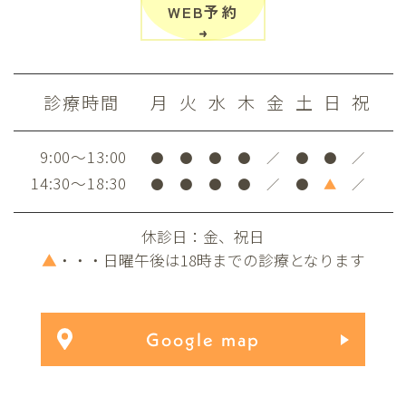
WEB予約
診療時間
月
火
水
木
金
土
日
祝
9:00～13:00
●
●
●
●
／
●
●
／
14:30～18:30
●
●
●
●
／
●
▲
／
休診日：金、祝日
▲
・・・日曜午後は18時までの診療となります
Google map