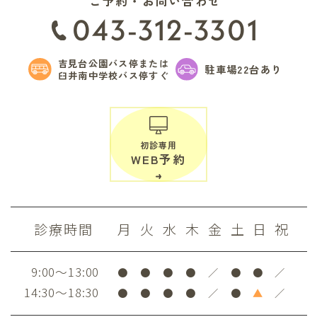
ご予約・お問い合わせ
043-312-3301
吉見台公園バス停または
駐車場22台あり
臼井南中学校バス停すぐ
初診専用
WEB予約
診療時間
月
火
水
木
金
土
日
祝
9:00～13:00
●
●
●
●
／
●
●
／
14:30～18:30
●
●
●
●
／
●
▲
／