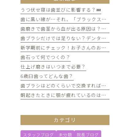
うつ伏せ寝は歯並びに影響する？💤
歯に黒い線が…それ、「ブラックステイン」かもしれません！
歯磨きで歯茎から血が出る原因は？痛みがなくても受診すべき判断基準
歯ブラシだけでは足りない？デンタルフロスを使うメリット
新学期前にチェック！お子さんのお口の健康、大丈夫？
歯石って何でつくの？
仕上げ磨きはいつまで必要？
6歳臼歯ってどんな歯？
歯ブラシはどのくらいで交換すればいい？
朝起きたときに顎が疲れているのは歯ぎしりが原因？
カテゴリ
スタッフブログ
未分類
院長ブログ