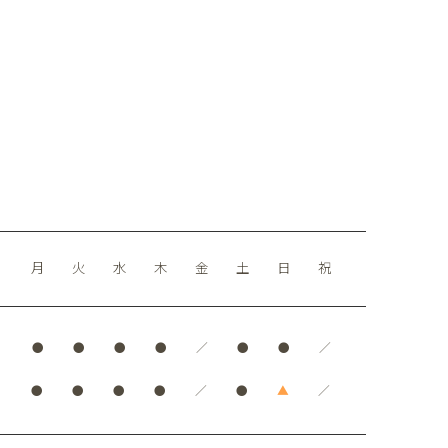
月
火
水
木
金
土
日
祝
●
●
●
●
／
●
●
／
●
●
●
●
／
●
▲
／