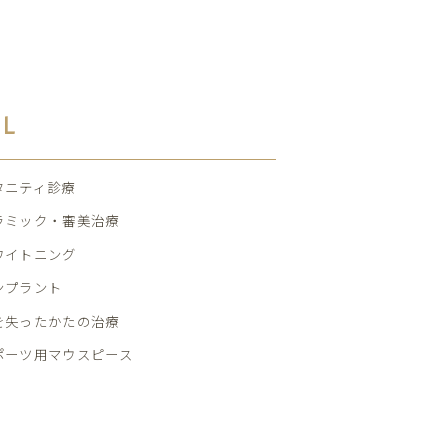
AL
タニティ診療
ラミック・審美治療
ワイトニング
ンプラント
を失ったかたの治療
ポーツ用マウスピース