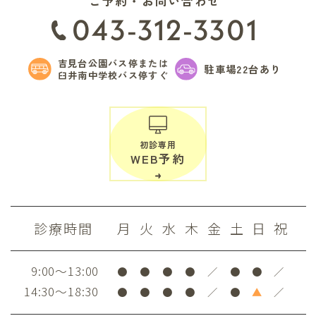
ご予約・お問い合わせ
043-312-3301
吉見台公園バス停または
駐車場22台あり
臼井南中学校バス停すぐ
初診専用
WEB予約
診療時間
月
火
水
木
金
土
日
祝
9:00～13:00
●
●
●
●
／
●
●
／
14:30～18:30
●
●
●
●
／
●
▲
／