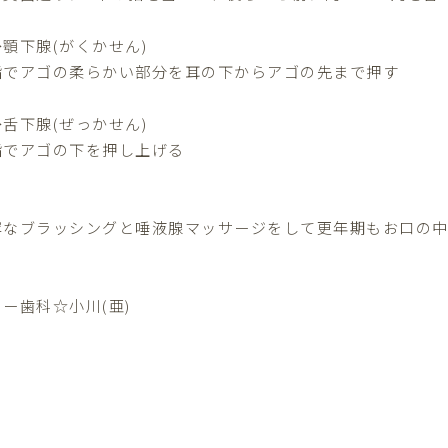
→顎下腺(がくかせん)
指でアゴの柔らかい部分を耳の下からアゴの先まで押す
→舌下腺(ぜっかせん)
指でアゴの下を押し上げる
寧なブラッシングと唾液腺マッサージをして更年期もお口の中
ー歯科☆小川(亜)