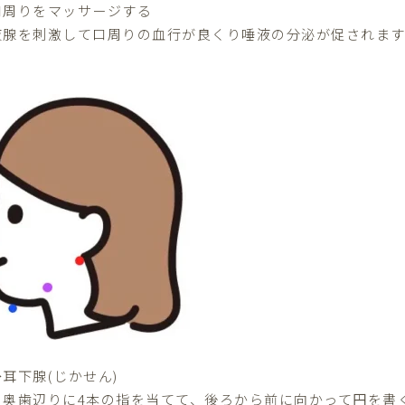
口周りをマッサージする
液腺を刺激して口周りの血行が良くり唾液の分泌が促されます
→耳下腺(じかせん)
の奥歯辺りに4本の指を当てて、後ろから前に向かって円を書