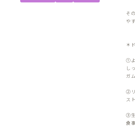
そ
や
＊
①
し
ガ
②
ス
③
食