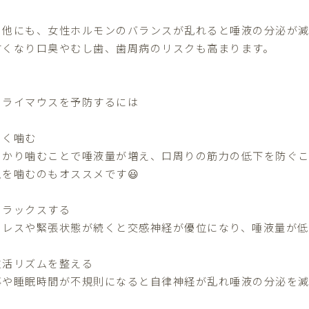
の他にも、女性ホルモンのバランスが乱れると唾液の分泌が減
すくなり口臭やむし歯、歯周病のリスクも高まります。
ドライマウスを予防するには
よく噛む
っかり噛むことで唾液量が増え、口周りの筋力の低下を防ぐこ
ムを噛むのもオススメです😃
リラックスする
トレスや緊張状態が続くと交感神経が優位になり、唾液量が低
生活リズムを整える
事や睡眠時間が不規則になると自律神経が乱れ唾液の分泌を減