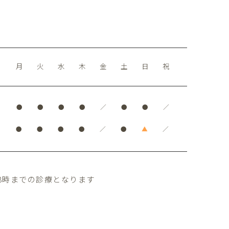
月
火
水
木
金
土
日
祝
●
●
●
●
／
●
●
／
●
●
●
●
／
●
▲
／
8時までの診療となります