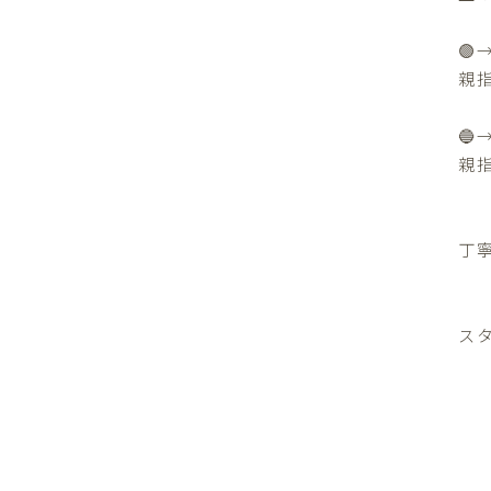
🟣
親
🔵
親
丁
スタ