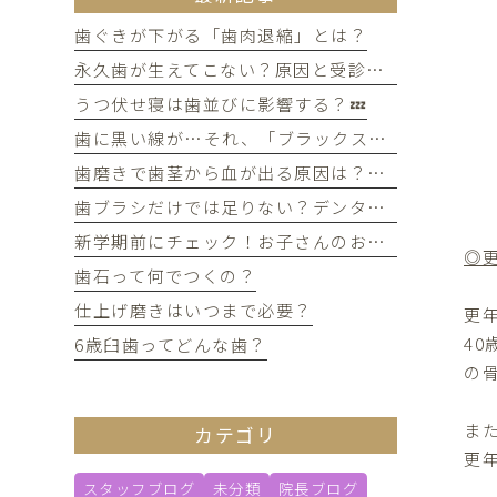
歯ぐきが下がる「歯肉退縮」とは？
永久歯が生えてこない？原因と受診のタイミングについて
うつ伏せ寝は歯並びに影響する？💤
歯に黒い線が…それ、「ブラックステイン」かもしれません！
歯磨きで歯茎から血が出る原因は？痛みがなくても受診すべき判断基準
歯ブラシだけでは足りない？デンタルフロスを使うメリット
新学期前にチェック！お子さんのお口の健康、大丈夫？
◎
歯石って何でつくの？
仕上げ磨きはいつまで必要？
更
4
6歳臼歯ってどんな歯？
の
ま
カテゴリ
更
スタッフブログ
未分類
院長ブログ