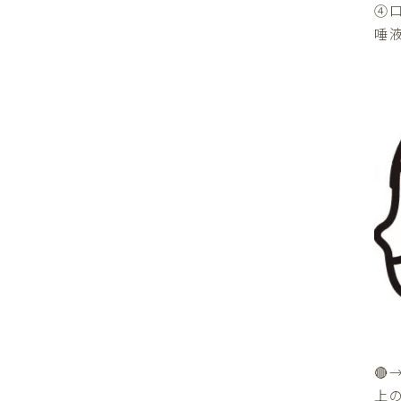
④
唾
🔴
上